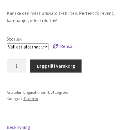
Kanske den mest prisvärd T-shirten. Perfekt för event,
kampanjer, eller friluftliv!
Storlek
Rensa
Fruit
Lägg till i varukorg
Of
The
Loom
(Herr)
Artikelnr:
original-t-herr-bottlegreen
Kategori:
T-shirts
-
Original
T
-
Beskrivning
BOTTLE