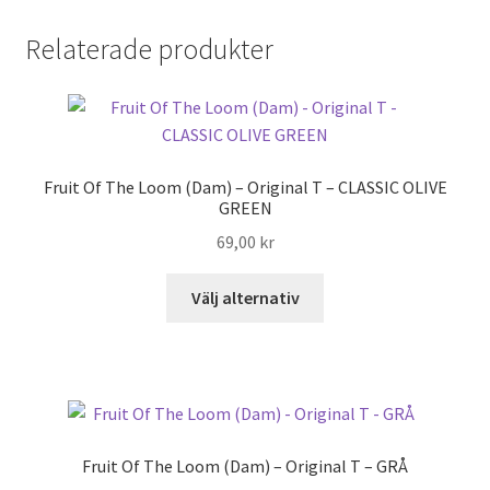
Relaterade produkter
Fruit Of The Loom (Dam) – Original T – CLASSIC OLIVE
GREEN
69,00
kr
Den
Välj alternativ
här
produkten
har
flera
varianter.
De
Fruit Of The Loom (Dam) – Original T – GRÅ
olika