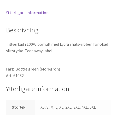
GREEN
mängd
Ytterligare information
Beskrivning
Tillverkad i 100% bomull med Lycra i hals-ribben för ökad
slitstyrka. Tear away label.
Färg: Bottle green (Mörkgrön)
Art: 61082
Ytterligare information
Storlek
XS, S, M, L, XL, 2XL, 3XL, 4XL, 5XL