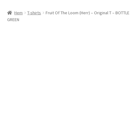
Villkor
Hem
T-shirts
Fruit Of The Loom (Herr) – Original T – BOTTLE
GREEN
Policy