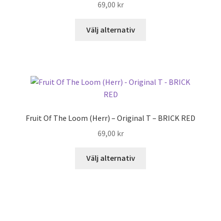
69,00
kr
alternativen
kan
Den
Välj alternativ
väljas
här
på
produkten
produktsidan
har
flera
varianter.
De
olika
Fruit Of The Loom (Herr) – Original T – BRICK RED
alternativen
69,00
kr
kan
väljas
Den
Välj alternativ
på
här
produktsidan
produkten
har
flera
varianter.