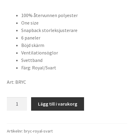
100% återvunnen polyester
One size
Snapback storleksjusterare
6 paneler
Böjd skärm
Ventilationsöglor
Svettband
Färg: Royal/Svart
Art: BRYC
Keps
Lägg till i varukorg
Bryce
6
-
ROYAL/SVART
Artikelnr:
bryc-royal-svart