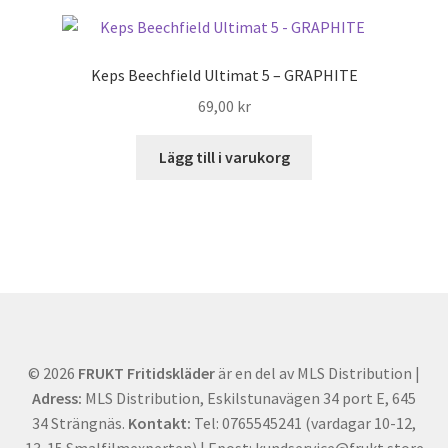
Keps Beechfield Ultimat 5 – GRAPHITE
69,00
kr
Lägg till i varukorg
© 2026
FRUKT Fritidskläder
är en del av MLS Distribution |
Adress:
MLS Distribution, Eskilstunavägen 34 port E, 645
34 Strängnäs.
Kontakt:
Tel: 0765545241 (vardagar 10-12,
13-15 Smalfilmexperten) | Epost: kundservice@frukt.store